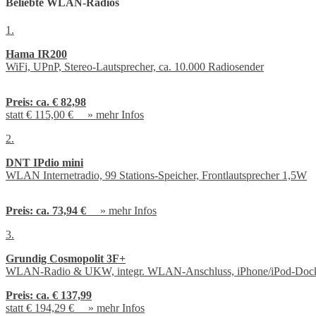
Beliebte WLAN-Radios
1.
Hama IR200
WiFi, UPnP, Stereo-Lautsprecher, ca. 10.000 Radiosender
Preis:
ca. € 82,98
statt € 115,00 € »
mehr Infos
2.
DNT IPdio mini
WLAN Internetradio, 99 Stations-Speicher, Frontlautsprecher 1,5W
Preis:
ca. 73,94 €
»
mehr Infos
3.
Grundig Cosmopolit 3F+
WLAN-Radio & UKW, integr. WLAN-Anschluss, iPhone/iPod-Doc
Preis:
ca. € 137,99
statt € 194,29 € »
mehr Infos