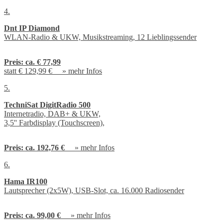
4.
Dnt IP Diamond
WLAN-Radio & UKW, Musikstreaming, 12 Lieblingssender
Preis:
ca. € 77,99
statt € 129,99 € »
mehr Infos
5.
TechniSat DigitRadio 500
Internetradio, DAB+ & UKW,
3,5'' Farbdisplay (Touchscreen),
Preis:
ca. 192,76 €
»
mehr Infos
6.
Hama IR100
Lautsprecher (2x5W), USB-Slot, ca. 16.000 Radiosender
Preis:
ca. 99,00 €
»
mehr Infos