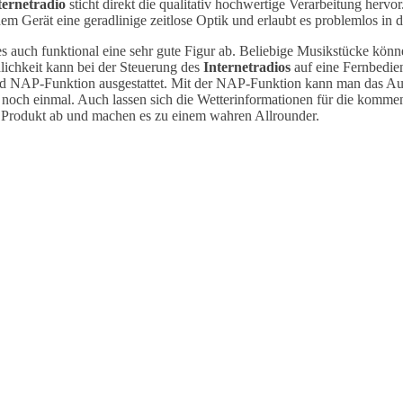
ternetradio
sticht direkt die qualitativ hochwertige Verarbeitung her
 dem Gerät eine geradlinige zeitlose Optik und erlaubt es problemlos i
bt es auch funktional eine sehr gute Figur ab. Beliebige Musikstücke
ichkeit kann bei der Steuerung des
Internetradios
auf eine Fernbedi
d NAP-Funktion ausgestattet. Mit der NAP-Funktion kann man das Aufst
ch noch einmal. Auch lassen sich die Wetterinformationen für die kom
as Produkt ab und machen es zu einem wahren Allrounder.