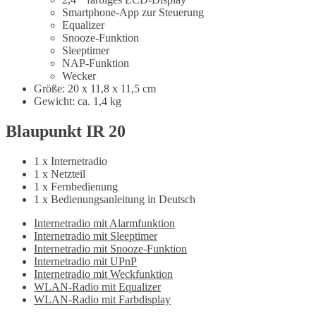
Smartphone-App zur Steuerung
Equalizer
Snooze-Funktion
Sleeptimer
NAP-Funktion
Wecker
Größe: 20 x 11,8 x 11,5 cm
Gewicht: ca. 1,4 kg
Blaupunkt IR 20
1 x
Internetradio
1 x Netzteil
1 x Fernbedienung
1 x Bedienungsanleitung in Deutsch
Internetradio mit Alarmfunktion
Internetradio mit Sleeptimer
Internetradio mit Snooze-Funktion
Internetradio mit UPnP
Internetradio mit Weckfunktion
WLAN-Radio mit Equalizer
WLAN-Radio mit Farbdisplay