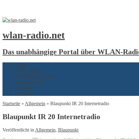
wlan-radio.net
Das unabhängige Portal über WLAN-Radio
Home
DAB+ Radio
Internetradio Geräte
Wissenswertes
Hersteller
Lexikon
Startseite
»
Allgemein
»
Blaupunkt IR 20 Internetradio
Blaupunkt IR 20 Internetradio
Veröffentlicht in
Allgemein
,
Blaupunkt