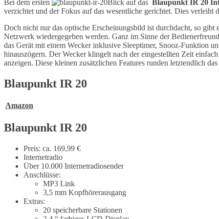
Bei dem ersten
Blick auf das
Blaupunkt IR 20 In
verzichtet und der Fokus auf das wesentliche gerichtet. Dies verleiht
Doch nicht nur das optische Erscheinungsbild ist durchdacht, so gi
Netzwerk wiedergegeben werden. Ganz im Sinne der Bedienerfreundl
das Gerät mit einem Wecker inklusive Sleeptimer, Snooz-Funktion un
hinauszögern. Der Wecker klingelt nach der eingestellten Zeit einfa
anzeigen. Diese kleinen zusätzlichen Features runden letztendlich d
Blaupunkt IR 20
Amazon
Blaupunkt IR 20
Preis: ca. 169,99 €
Internetradio
Über 10.000 Internetradiosender
Anschlüsse:
MP3 Link
3,5 mm Kopfhörerausgang
Extras:
20 speicherbare Stationen
2,4 “ farbiges LCD-Display