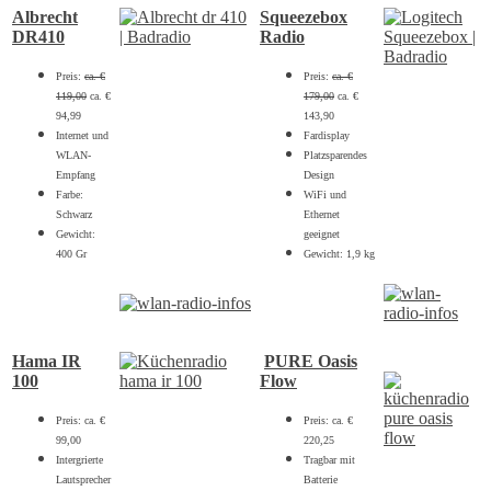
Albrecht
Squeezebox
DR410
Radio
Preis:
ca. €
Preis:
ca. €
119,00
ca. €
179,00
ca. €
94,99
143,90
Internet und
Fardisplay
WLAN-
Platzsparendes
Empfang
Design
Farbe:
WiFi und
Schwarz
Ethernet
Gewicht:
geeignet
400 Gr
Gewicht: 1,9 kg
Hama IR
PURE Oasis
100
Flow
Preis: ca. €
Preis: ca. €
99,00
220,25
Intergrierte
Tragbar mit
Lautsprecher
Batterie