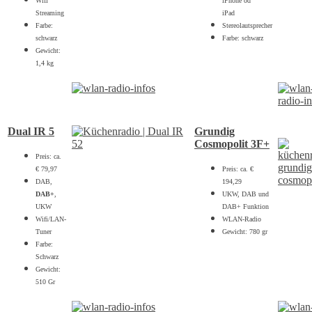
Wifi
iPhone od
Streaming
iPad
Farbe:
Stereolautsprecher
schwarz
Farbe: schwarz
Gewicht:
1,4 kg
Dual IR 5
Grundig
Cosmopolit 3F+
Preis: ca.
€ 79,97
Preis: ca. €
DAB,
194,29
DAB+
,
UKW, DAB und
UKW
DAB+ Funktion
Wifi/LAN-
WLAN-Radio
Tuner
Gewicht: 780 gr
Farbe:
Schwarz
Gewicht:
510 Gr