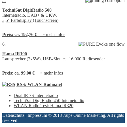
5.
TechniSat DigitRadio 500
Internetradio, DAB+ & UKW,
3,5'' Farbdisplay (Touchscreen),
Preis:
ca. 192,76 €
»
mehr Infos
6.
Hama IR100
Lautsprecher (2x5W), USB-Slot, ca. 16.000 Radiosender
Preis:
ca. 99,00 €
»
mehr Infos
RSS: WLAN-Radio.net
Dual IR 7S Internetradio
TechniSat DigitRadio 450 Internetradio
WLAN Radio Test: Hama IR320
Datenschutz
|
Impressum
© 2018 7alps Online Marketing. All rights
reserved