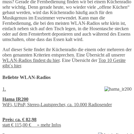
muss? Gerade die Fernbedienung finden wir bei einem Küchenradio
sehr wichtig. Denn gerade heute, wo wieder viele „offene Küchen“
gebaut werden, wird das Küchenradio häufig auch für den
Musikgenuss im Esszimmer verwendet. Kann man die
Fernbedienung, die bei den meisten WLAN-Radios sehr klein ist,
einfach neben sich auf den Tisch legen, in die Hosentasche stecken
oder auf dem Fensterbrett deponieren und auch während des Essens
umschalten, ohne dass das Essen kalt wird.
Auf dieser Seite findet ihr Küchenradio die einem oder mehreren der
oben genannten Kriterien entsprechen. Eine Übersicht all unserer
WLAN-Radios findest du hier
. Eine Übersicht der
Top 10 Geräte
gibt´s hier
.
Beliebte WLAN-Radios
1.
Hama IR200
WiFi, UPnP, Stereo-Lautsprecher, ca. 10.000 Radiosender
Preis:
ca. € 82,98
statt € 115,00 € »
mehr Infos