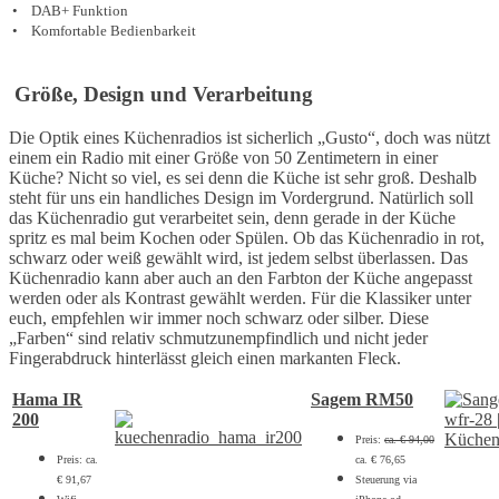
• DAB+ Funktion
• Komfortable Bedienbarkeit
Größe, Design und Verarbeitung
Die Optik eines Küchenradios ist sicherlich „Gusto“, doch was nützt
einem ein Radio mit einer Größe von 50 Zentimetern in einer
Küche? Nicht so viel, es sei denn die Küche ist sehr groß. Deshalb
steht für uns ein handliches Design im Vordergrund. Natürlich soll
das Küchenradio gut verarbeitet sein, denn gerade in der Küche
spritz es mal beim Kochen oder Spülen. Ob das Küchenradio in rot,
schwarz oder weiß gewählt wird, ist jedem selbst überlassen. Das
Küchenradio kann aber auch an den Farbton der Küche angepasst
werden oder als Kontrast gewählt werden. Für die Klassiker unter
euch, empfehlen wir immer noch schwarz oder silber. Diese
„Farben“ sind relativ schmutzunempfindlich und nicht jeder
Fingerabdruck hinterlässt gleich einen markanten Fleck.
Hama IR
Sagem RM50
200
Preis:
ca. € 94,00
Preis: ca.
ca. € 76,65
€ 91,67
Steuerung via