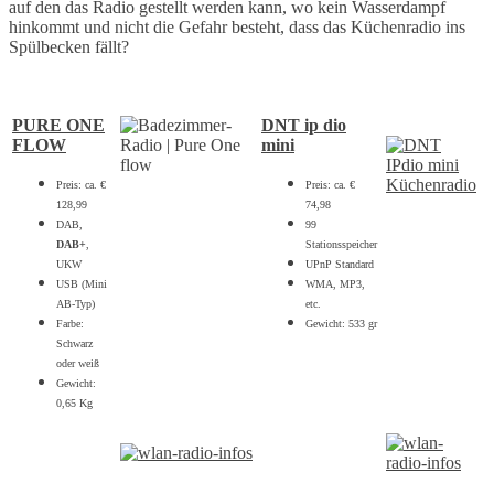
auf den das Radio gestellt werden kann, wo kein Wasserdampf
hinkommt und nicht die Gefahr besteht, dass das Küchenradio ins
Spülbecken fällt?
PURE ONE
DNT ip dio
FLOW
mini
Preis: ca. €
Preis: ca. €
128,99
74,98
DAB,
99
DAB+
,
Stationsspeicher
UKW
UPnP Standard
USB (Mini
WMA, MP3,
AB-Typ)
etc.
Farbe:
Gewicht: 533 gr
Schwarz
oder weiß
Gewicht:
0,65 Kg