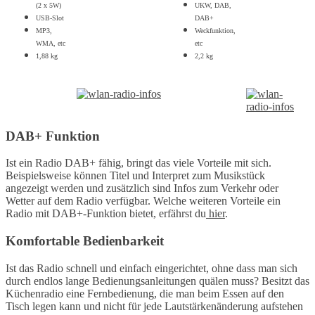
(2 x 5W)
UKW, DAB,
USB-Slot
DAB+
MP3,
Weckfunktion,
WMA, etc
etc
1,88 kg
2,2 kg
DAB+ Funktion
Ist ein Radio DAB+ fähig, bringt das viele Vorteile mit sich.
Beispielsweise können Titel und Interpret zum Musikstück
angezeigt werden und zusätzlich sind Infos zum Verkehr oder
Wetter auf dem Radio verfügbar. Welche weiteren Vorteile ein
Radio mit DAB+-Funktion bietet, erfährst du
hier
.
Komfortable Bedienbarkeit
Ist das Radio schnell und einfach eingerichtet, ohne dass man sich
durch endlos lange Bedienungsanleitungen quälen muss? Besitzt das
Küchenradio eine Fernbedienung, die man beim Essen auf den
Tisch legen kann und nicht für jede Lautstärkenänderung aufstehen