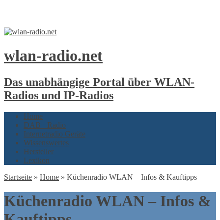
wlan-radio.net
Das unabhängige Portal über WLAN-
Radios und IP-Radios
Home
DAB+ Radio
Internetradio Geräte
Wissenswertes
Hersteller
Lexikon
Startseite
»
Home
»
Küchenradio WLAN – Infos & Kauftipps
Küchenradio WLAN – Infos &
Kauftipps