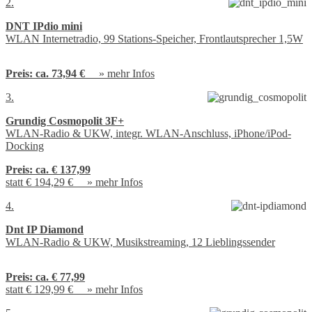
2.
DNT IPdio mini
WLAN Internetradio, 99 Stations-Speicher, Frontlautsprecher 1,5W
Preis:
ca. 73,94 €
»
mehr Infos
3.
Grundig Cosmopolit 3F+
WLAN-Radio & UKW, integr. WLAN-Anschluss, iPhone/iPod-
Docking
Preis:
ca. € 137,99
statt € 194,29 € »
mehr Infos
4.
Dnt IP Diamond
WLAN-Radio & UKW, Musikstreaming, 12 Lieblingssender
Preis:
ca. € 77,99
statt € 129,99 € »
mehr Infos