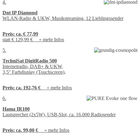
4.
Dnt IP Diamond
WLAN-Radio & UKW, Musikstreaming, 12 Lieblingssender
Preis:
ca. € 77,99
statt € 129,99 € »
mehr Infos
5.
TechniSat DigitRadio 500
Internetradio, DAB+ & UKW,
3,5'' Farbdisplay (Touchscreen),
Preis:
ca. 192,76 €
»
mehr Infos
6.
Hama IR100
Lautsprecher (2x5W), USB-Slot, ca. 16.000 Radiosender
Preis:
ca. 99,00 €
»
mehr Infos