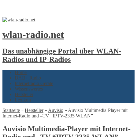
wlan-radio.net
Das unabhängige Portal über WLAN-
Radios und IP-Radios
Home
DAB+ Radio
Internetradio Geräte
Wissenswertes
Hersteller
Lexikon
Startseite
»
Hersteller
»
Auvisio
»
Auvisio Multimedia-Player mit
Internet-Radio und –TV “IPTV-2335 WLAN”
Auvisio Multimedia-Player mit Internet-
Radio und –TV “IPTV-2335 WLAN”