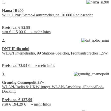
1.
Hama IR200
WiFi, UPnP, Stereo-Lautsprecher, ca. 10.000 Radiosender
Preis:
ca. € 82,98
statt € 115,00 € »
mehr Infos
2.
DNT IPdio mini
WLAN Internetradio, 99 Stations-Speicher, Frontlautsprecher 1,5W
Preis:
ca. 73,94 €
»
mehr Infos
3.
Grundig Cosmopolit 3F+
WLAN-Radio & UKW, integr. WLAN-Anschluss, iPhone/iPod-
Docking
Preis:
ca. € 137,99
statt € 194,29 € »
mehr Infos