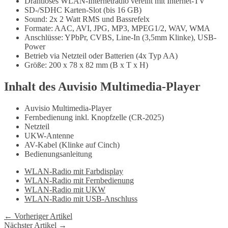
Drahtloses WLAN-Internetradio vereint mit Internet-TV
SD-/SDHC Karten-Slot (bis 16 GB)
Sound: 2x 2 Watt RMS und Bassrefelx
Formate: AAC, AVI, JPG, MP3, MPEG1/2, WAV, WMA
Anschlüsse: YPbPr, CVBS, Line-In (3,5mm Klinke), USB-
Power
Betrieb via Netzteil oder Batterien (4x Typ AA)
Größe: 200 x 78 x 82 mm (B x T x H)
Inhalt des Auvisio Multimedia-Player
Auvisio Multimedia-Player
Fernbedienung inkl. Knopfzelle (CR-2025)
Netzteil
UKW-Antenne
AV-Kabel (Klinke auf Cinch)
Bedienungsanleitung
WLAN-Radio mit Farbdisplay
WLAN-Radio mit Fernbedienung
WLAN-Radio mit UKW
WLAN-Radio mit USB-Anschluss
← Vorheriger Artikel
Nächster Artikel →