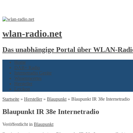
wlan-radio.net
Das unabhängige Portal über WLAN-Radio
Home
DAB+ Radio
Internetradio Geräte
Wissenswertes
Hersteller
Lexikon
Startseite
»
Hersteller
»
Blaupunkt
»
Blaupunkt IR 38e Internetradio
Blaupunkt IR 38e Internetradio
Veröffentlicht in
Blaupunkt