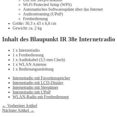
Wi-Fi Protected Setup (WPS)
Automatisches Softwareupdate über das Internet
Audiostreaming (UPnP)
Fernbedienung
Größe: 30,3 x 43 x 6,8 cm
Gewicht: ca. 2 kg
Inhalt des Blaupunkt IR 38e Internetradio
1 x Internetradio
1 x Fernbedienung
1 x Audiokabel (3,5 mm Cinch)
1 x WLAN Antenne
1 x Bedienungsanleitung
Internetradio mit Favoritenspeicher
Internetradio mit LCD-Display
Internetradio mit Sleeptimer
Internetradio mit UPnP
WLAN-Radio mit Fernbedienung
← Vorheriger Artikel
Nächster Artikel →