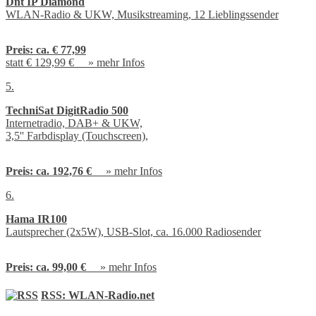
Dnt IP Diamond
WLAN-Radio & UKW, Musikstreaming, 12 Lieblingssender
Preis:
ca. € 77,99
statt € 129,99 € »
mehr Infos
5.
TechniSat DigitRadio 500
Internetradio, DAB+ & UKW,
3,5'' Farbdisplay (Touchscreen),
Preis:
ca. 192,76 €
»
mehr Infos
6.
Hama IR100
Lautsprecher (2x5W), USB-Slot, ca. 16.000 Radiosender
Preis:
ca. 99,00 €
»
mehr Infos
RSS: WLAN-Radio.net