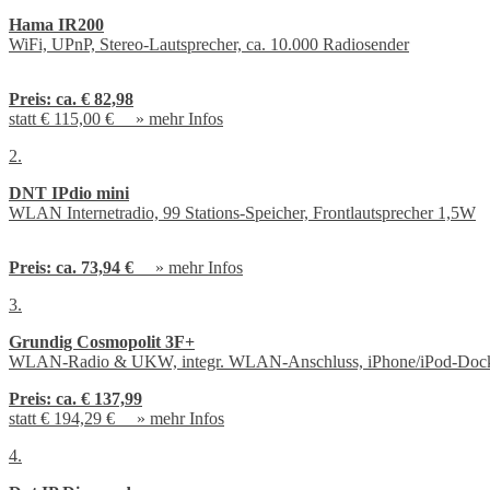
Hama IR200
WiFi, UPnP, Stereo-Lautsprecher, ca. 10.000 Radiosender
Preis:
ca. € 82,98
statt € 115,00 € »
mehr Infos
2.
DNT IPdio mini
WLAN Internetradio, 99 Stations-Speicher, Frontlautsprecher 1,5W
Preis:
ca. 73,94 €
»
mehr Infos
3.
Grundig Cosmopolit 3F+
WLAN-Radio & UKW, integr. WLAN-Anschluss, iPhone/iPod-Doc
Preis:
ca. € 137,99
statt € 194,29 € »
mehr Infos
4.