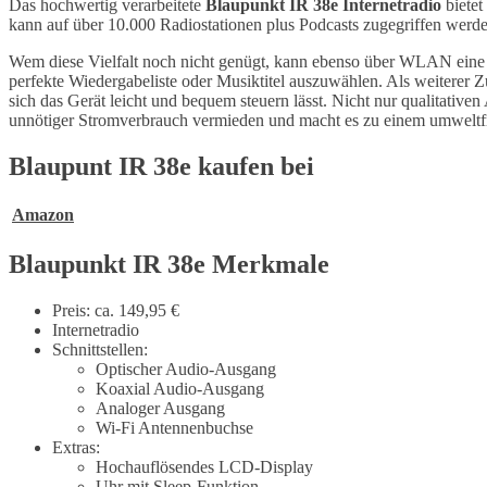
Das hochwertig verarbeitete
Blaupunkt IR 38e Internetradio
bietet
kann auf über 10.000 Radiostationen plus Podcasts zugegriffen werde
Wem diese Vielfalt noch nicht genügt, kann ebenso über WLAN eine V
perfekte Wiedergabeliste oder Musiktitel auszuwählen. Als weiterer 
sich das Gerät leicht und bequem steuern lässt. Nicht nur qualitativ
unnötiger Stromverbrauch vermieden und macht es zu einem umweltfr
Blaupunt IR 38e kaufen bei
Amazon
Blaupunkt IR 38e Merkmale
Preis: ca. 149,95 €
Internetradio
Schnittstellen:
Optischer Audio-Ausgang
Koaxial Audio-Ausgang
Analoger Ausgang
Wi-Fi Antennenbuchse
Extras:
Hochauflösendes LCD-Display
Uhr mit Sleep-Funktion