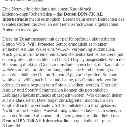
Eine Netzwerkverbindung mit einem Knopfdruck
herstellen – das
Denon DPN-730
AE
Internetradio
macht es möglich. Bereits beim ersten Betrachten des
Gerätes stechen die zwei an der Gehäuserückwand angebrachten
Antennen ins Auge.
Diese im Zusammenspiel mit der per Knopfdruck aktivierbaren
Option WPS (WiFi Protected Setup) ermöglicht es in einer
einfachen Art und Weise eine WLAN-Verbindung aufzubauen.
Auch ganz im Sinne einer einfachen Bedienbarkeit ist das Gerät mit
einem großen, übersichtlichen OLED-Display ausgestattet. Wem die
Bedienung direkt am Gerät zu umständlich erscheint, der kann ohne
weiteres auf die im Lieferumfang enthaltene Fernbedienung oder
auch die erhältliche Denon Remote-App zurückgreifen. So kann
wahlweise, völlig nach Lust und Laune, das Gerät direkt vor Ort
oder auch ganz bequem vom Sofa aus bedient werden. Über die
Airplay und Spotify Schnittstellen können die persönlichen
Lieblings Playlists mühelos abgespielt werden. Wer dennoch lieber
auf die klassischen Datenträger zurückgreifen möchte, für den
empfiehlt sich die verbaute USB-Schnittstelle am Frontgehäuse.
Nicht nur die flexiblen Auswahlmöglichkeiten lassen sich sehen, so
auch der Sound. Aufbauend auf einem guten Grundton liefert das
Denon DPN-730 AE Internetradio
ein qualitativ sehr gutes
Klangbild.