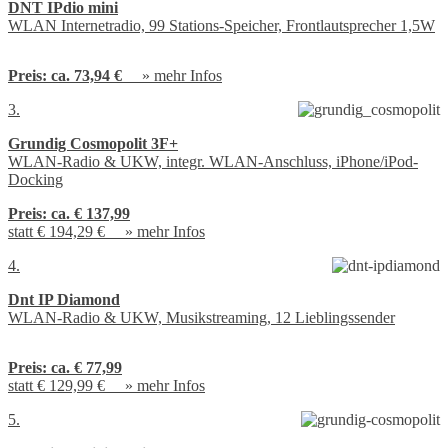
DNT IPdio mini
WLAN Internetradio, 99 Stations-Speicher, Frontlautsprecher 1,5W
Preis:
ca. 73,94 €
»
mehr Infos
3.
Grundig Cosmopolit 3F+
WLAN-Radio & UKW, integr. WLAN-Anschluss, iPhone/iPod-
Docking
Preis:
ca. € 137,99
statt € 194,29 € »
mehr Infos
4.
Dnt IP Diamond
WLAN-Radio & UKW, Musikstreaming, 12 Lieblingssender
Preis:
ca. € 77,99
statt € 129,99 € »
mehr Infos
5.