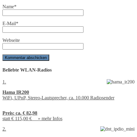
Name
*
E-Mail
*
Webseite
Beliebte WLAN-Radios
1.
Hama IR200
WiFi, UPnP, Stereo-Lautsprecher, ca. 10.000 Radiosender
Preis:
ca. € 82,98
statt € 115,00 € »
mehr Infos
2.