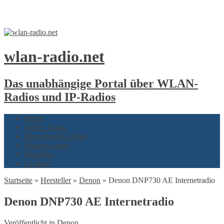
wlan-radio.net
Das unabhängige Portal über WLAN-
Radios und IP-Radios
Home
DAB+ Radio
Internetradio Geräte
Wissenswertes
Hersteller
Lexikon
Startseite
»
Hersteller
»
Denon
»
Denon DNP730 AE Internetradio
Denon DNP730 AE Internetradio
Veröffentlicht in
Denon