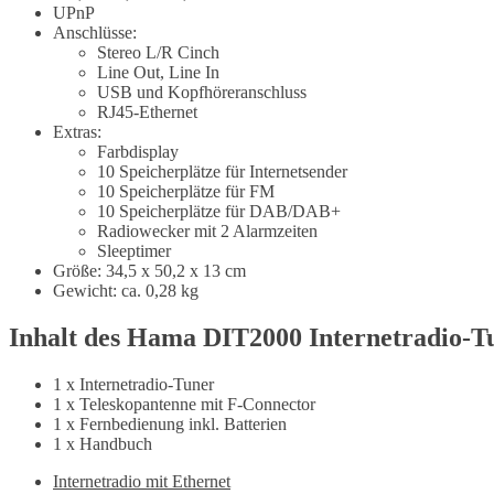
UPnP
Anschlüsse:
Stereo L/R Cinch
Line Out, Line In
USB und Kopfhöreranschluss
RJ45-Ethernet
Extras:
Farbdisplay
10 Speicherplätze für Internetsender
10 Speicherplätze für FM
10 Speicherplätze für DAB/DAB+
Radiowecker mit 2 Alarmzeiten
Sleeptimer
Größe: 34,5 x 50,2 x 13 cm
Gewicht: ca. 0,28 kg
Inhalt des Hama DIT2000 Internetradio-T
1 x Internetradio-Tuner
1 x Teleskopantenne mit F-Connector
1 x Fernbedienung inkl. Batterien
1 x Handbuch
Internetradio mit Ethernet