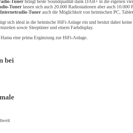
radio-Tuner
bringt beste Soundqualität dank DAB+ in die eigenen vi
adi
o-Tuner
lassen sich auch 20.000 Radiostationen aber auch 10.000
Internetradio-Tuner
auch die Möglichkeit von heimischen PC, Table
gt sich ideal in die heimische HiFi-Anlage ein und besitzt daher keine 
rmzeiten sowie Sleeptimer und einem Farbdisplay.
er Hama eine prima Ergänzung zur HiFi-Anlage.
n bei
kmale
tweit