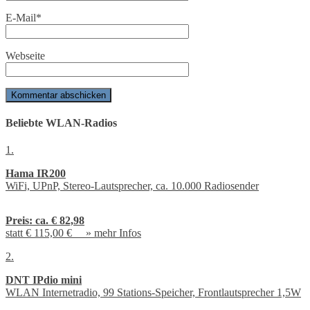
E-Mail
*
Webseite
Beliebte WLAN-Radios
1.
Hama IR200
WiFi, UPnP, Stereo-Lautsprecher, ca. 10.000 Radiosender
Preis:
ca. € 82,98
statt € 115,00 € »
mehr Infos
2.
DNT IPdio mini
WLAN Internetradio, 99 Stations-Speicher, Frontlautsprecher 1,5W