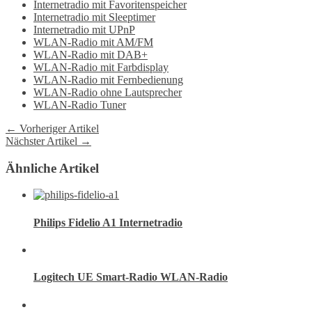
Internetradio mit Favoritenspeicher
Internetradio mit Sleeptimer
Internetradio mit UPnP
WLAN-Radio mit AM/FM
WLAN-Radio mit DAB+
WLAN-Radio mit Farbdisplay
WLAN-Radio mit Fernbedienung
WLAN-Radio ohne Lautsprecher
WLAN-Radio Tuner
← Vorheriger Artikel
Nächster Artikel →
Ähnliche Artikel
Philips Fidelio A1 Internetradio
Logitech UE Smart-Radio WLAN-Radio