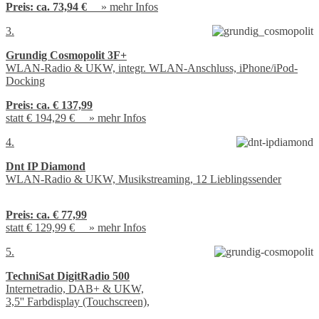
Preis:
ca. 73,94 €
»
mehr Infos
3.
Grundig Cosmopolit 3F+
WLAN-Radio & UKW, integr. WLAN-Anschluss, iPhone/iPod-
Docking
Preis:
ca. € 137,99
statt € 194,29 € »
mehr Infos
4.
Dnt IP Diamond
WLAN-Radio & UKW, Musikstreaming, 12 Lieblingssender
Preis:
ca. € 77,99
statt € 129,99 € »
mehr Infos
5.
TechniSat DigitRadio 500
Internetradio, DAB+ & UKW,
3,5'' Farbdisplay (Touchscreen),