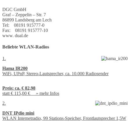
DGC GmbH
Graf – Zeppelin – Str. 7
86899 Landsberg am Lech
Tel: 08191 915777-0
Fax: 08191 915777-10
www. dual.de
Beliebte WLAN-Radios
1.
Hama IR200
WiFi, UPnP, Stereo-Lautsprecher, ca. 10.000 Radiosender
Preis:
ca. € 82,98
statt € 115,00 € »
mehr Infos
2.
DNT IPdio mini
WLAN Internetradio, 99 Stations-Speicher, Frontlautsprecher 1,5W