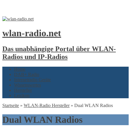
wlan-radio.net
Das unabhängige Portal über WLAN-
Radios und IP-Radios
Home
DAB+ Radio
Internetradio Geräte
Wissenswertes
Hersteller
Lexikon
Startseite
»
WLAN-Radio Hersteller
»
Dual WLAN Radios
Dual WLAN Radios