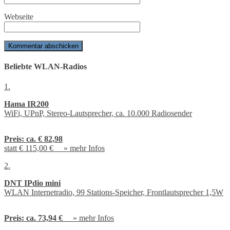
Webseite
Beliebte WLAN-Radios
1.
Hama IR200
WiFi, UPnP, Stereo-Lautsprecher, ca. 10.000 Radiosender
Preis:
ca. € 82,98
statt € 115,00 € »
mehr Infos
2.
DNT IPdio mini
WLAN Internetradio, 99 Stations-Speicher, Frontlautsprecher 1,5W
Preis:
ca. 73,94 €
»
mehr Infos