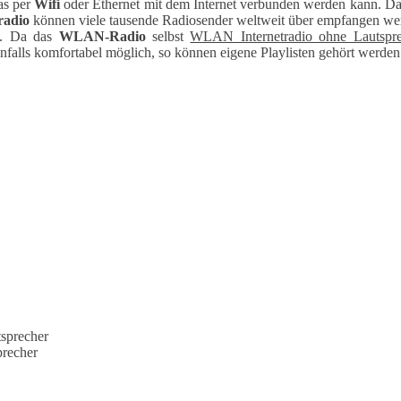
s per
Wifi
oder Ethernet mit dem Internet verbunden werden kann. D
radio
können viele tausende Radiosender weltweit über e
mpfangen we
n. Da das
WLAN-Radio
selbst
WLAN Internetradio ohne Lautspre
falls komfortabel möglich, so können eigene Playlisten gehört werden
tsprecher
precher