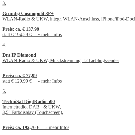
3.
Grundig Cosmopolit 3F+
WLAN-Radio & UKW, integr. WLAN-Anschluss, iPhone/iPod-Doc
Preis:
ca. € 137,99
statt € 194,29 € »
mehr Infos
4.
Dnt IP Diamond
WLAN-Radio & UKW, Musikstreaming, 12 Lieblingssender
Preis:
ca. € 77,99
statt € 129,99 € »
mehr Infos
5.
TechniSat DigitRadio 500
Internetradio, DAB+ & UKW,
3,5'' Farbdisplay (Touchscreen),
Preis:
ca. 192,76 €
»
mehr Infos