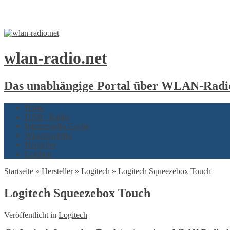
wlan-radio.net
Das unabhängige Portal über WLAN-Radio
Home
DAB+ Radio
Internetradio Geräte
Wissenswertes
Hersteller
Lexikon
Startseite
»
Hersteller
»
Logitech
»
Logitech Squeezebox Touch
Logitech Squeezebox Touch
Veröffentlicht in
Logitech