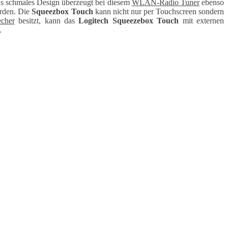
as schmales Design überzeugt bei diesem
WLAN-Radio Tuner
ebenso
rden. Die
Squeezbox Touch
kann nicht nur per Touchscreen sondern
cher
besitzt, kann das
Logitech Squeezebox Touch
mit externen
.