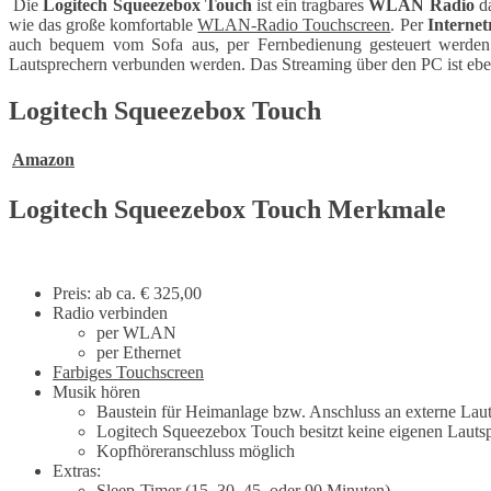
Die
Logitech Squeezebox Touch
ist ein tragbares
WLAN Radio
da
wie das große komfortable
WLAN-Radio Touchscreen
. Per
Internet
auch bequem vom Sofa aus, per Fernbedienung gesteuert werde
Lautsprechern verbunden werden. Das Streaming über den PC ist eben
Logitech Squeezebox Touch
Amazon
Logitech Squeezebox Touch Merkmale
Preis: ab ca. € 325,00
Radio verbinden
per WLAN
per Ethernet
Farbiges Touchscreen
Musik hören
Baustein für Heimanlage bzw. Anschluss an externe Lau
Logitech Squeezebox Touch besitzt keine eigenen Lauts
Kopfhöreranschluss möglich
Extras:
Sleep-Timer (15, 30, 45, oder 90 Minuten)