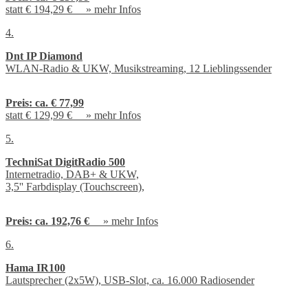
statt € 194,29 € »
mehr Infos
4.
Dnt IP Diamond
WLAN-Radio & UKW, Musikstreaming, 12 Lieblingssender
Preis:
ca. € 77,99
statt € 129,99 € »
mehr Infos
5.
TechniSat DigitRadio 500
Internetradio, DAB+ & UKW,
3,5'' Farbdisplay (Touchscreen),
Preis:
ca. 192,76 €
»
mehr Infos
6.
Hama IR100
Lautsprecher (2x5W), USB-Slot, ca. 16.000 Radiosender