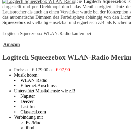
Die
Logitech Squeezebox
is
dargestellt und per Drehknopf durch das Menü navigiert. Trotz 
Lautsprecher als auch an einen Verstärker wurde bei der Konzeptio
das automatische Dimmen des Farbdisplays abhängig von den Lichtve
Squeezebox
ist vielfältig einsetzbar und eignet sich z.B. als Küchenr
Logitech Squeezebox WLAN-Radio kaufen bei
Amazon
Logitech Squeezebox WLAN-Radio Merk
Preis:
ca. € 179,00
ca.
€ 97,90
Musik hören:
• WLAN-Radio
• Ethernet-Anschluss
Unterstützt Musikdienste wie z.B.
• Napster
• Deezer
• Last.fm
• Classical.com
Verbindung mit
PC/Mac
iPod