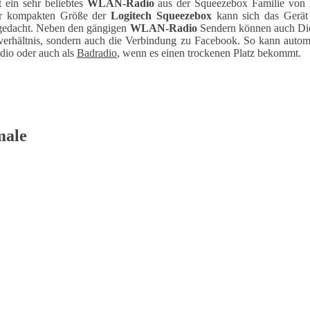
t ein sehr beliebtes
WLAN-Radio
aus der Squeezebox Familie von
der kompakten Größe der
Logitech Squeezebox
kann sich das Gerät 
n gedacht. Neben den gängigen
WLAN-Radio
Sendern können auch Diens
rhältnis, sondern auch die Verbindung zu Facebook. So kann automat
adio oder auch als
Badradio
, wenn es einen trockenen Platz bekommt.
male