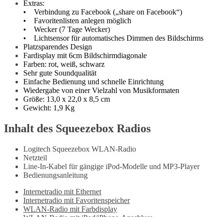
Extras:
• Verbindung zu Facebook („share on Facebook“)
• Favoritenlisten anlegen möglich
• Wecker (7 Tage Wecker)
• Lichtsensor für automatisches Dimmen des Bildschirms
Platzsparendes Design
Fardisplay mit 6cm Bildschirmdiagonale
Farben: rot, weiß, schwarz
Sehr gute Soundqualität
Einfache Bedienung und schnelle Einrichtung
Wiedergabe von einer Vielzahl von Musikformaten
Größe: 13,0 x 22,0 x 8,5 cm
Gewicht: 1,9 Kg
Inhalt des Squeezebox Radios
Logitech Squeezebox WLAN-Radio
Netzteil
Line-In-Kabel für gängige iPod-Modelle und MP3-Player
Bedienungsanleitung
Internetradio mit Ethernet
Internetradio mit Favoritenspeicher
WLAN-Radio mit Farbdisplay