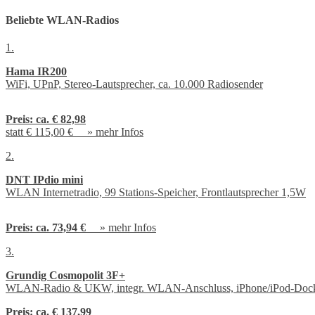
Beliebte WLAN-Radios
1.
Hama IR200
WiFi, UPnP, Stereo-Lautsprecher, ca. 10.000 Radiosender
Preis:
ca. € 82,98
statt € 115,00 € »
mehr Infos
2.
DNT IPdio mini
WLAN Internetradio, 99 Stations-Speicher, Frontlautsprecher 1,5W
Preis:
ca. 73,94 €
»
mehr Infos
3.
Grundig Cosmopolit 3F+
WLAN-Radio & UKW, integr. WLAN-Anschluss, iPhone/iPod-Doc
Preis:
ca. € 137,99