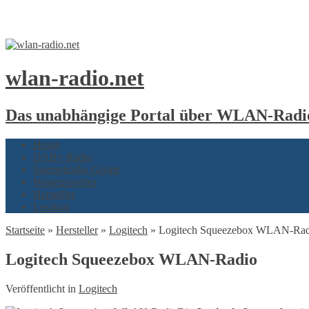
wlan-radio.net
Das unabhängige Portal über WLAN-Radio
Home
DAB+ Radio
Internetradio Geräte
Wissenswertes
Hersteller
Lexikon
Startseite
»
Hersteller
»
Logitech
»
Logitech Squeezebox WLAN-Rad
Logitech Squeezebox WLAN-Radio
Veröffentlicht in
Logitech